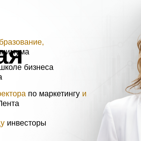
бразование,
ая
минимума
 школе бизнеса
а
ректора
по маркетингу
и
Лента
ду
инвесторы