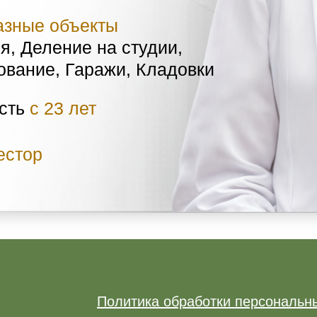
азные объекты
я, Деление на студии,
ование, Гаражи, Кладовки
ость
с 23 лет
естор
Политика обработки персональн