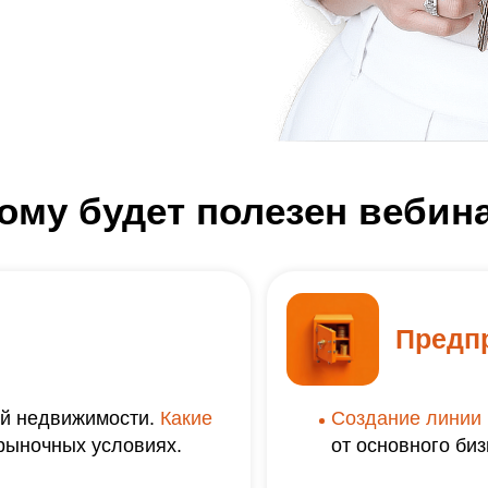
ому будет полезен вебин
Предп
ой недвижимости.
Какие
Создание линии 
рыночных условиях.
от основного би